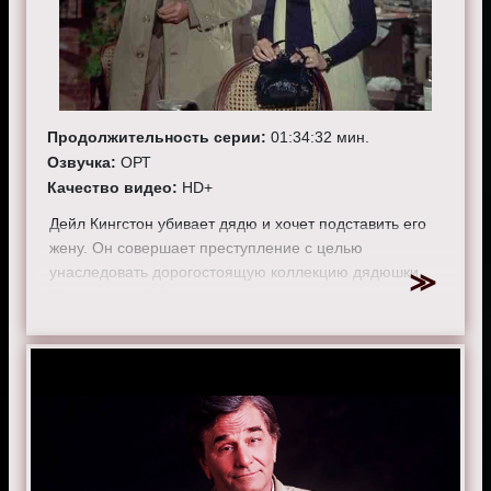
Продолжительность серии:
01:34:32 мин.
Озвучка:
ОРТ
Качество видео:
HD+
Дейл Кингстон убивает дядю и хочет подставить его
жену. Он совершает преступление с целью
унаследовать дорогостоящую коллекцию дядюшки.
Совершить убийство ему помогают доверчивая
студентка Трейси и любовник, но он убивает их,
заметая следы. Он ворует картины и прячет их в доме
тёти, помогая полицейским их найти.
К расследованию присоединяется детектив Коломбо,
обвиняя в убийстве Дейла. Тот отрицает причастность
к преступлению, но Коломбо заявляет о
доказательствах – собственных отпечатках пальцев,