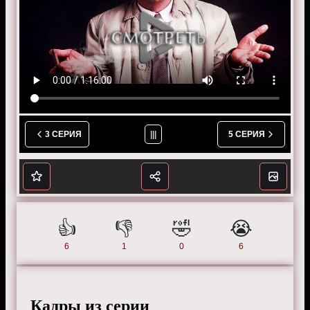
оставленных на картинах в доме Дейла. Обвиняемый
утверждает, что отпечатки оставлены сейчас, но
Коломбо показывает руки в перчатках.
Режиссер:
Ричард Левинсон
Актеры:
Питер Фальк, Джин Барри, Ли Грант, Розмари
Форсайт, Барбара Колби, Патрисия Кроули, Эдди
Альберт, Сюзанн Плешетт, Ким Хантер, Ричард
Андерсон, Лесли Нильсен, Джон Фидлер и другие.
3 СЕРИЯ
|||
5 СЕРИЯ
Смотрите онлайн 1 сезон 4 серию «
Коломбо
»
бесплатно в хорошем HD качестве, на телефоне,
планшете, пк или телевизоре на сайте colombotv.ru.
👍️
👎️
🤣
😭
6
1
0
6
Кадры из серии