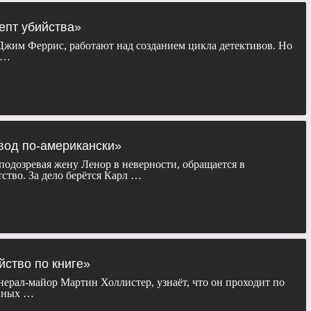
цепт убийства»
жим Феррис, работают над созданием цикла детективов. Но
 …
звод по-американски»
подозревая жену Ленор в неверности, обращается в
тство. За дело берётся Карл …
йство по книге»
нерал-майор Мартин Холлистер, узнаёт, что он проходит по
енных …