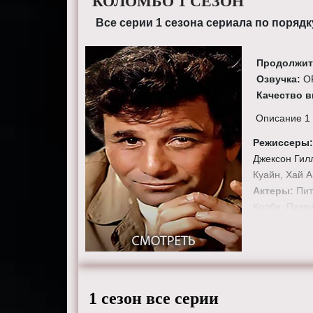
КОЛОМБО 1 СЕЗОН
Все серии 1 сезона сериала по порядк
Продолжит
Озвучка:
О
Качество 
Описание 1
Режиссеры
Джексон Гил
Куайн, Хай А
Актеры:
Пит
Колби, Патр
Ричард Анде
Смотреть 1 с
планшете, пк
1 сезон все серии