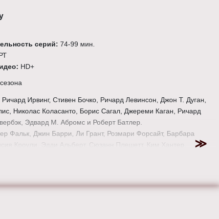
у
ельность серий:
74-99 мин.
РТ
видео:
HD+
 сезона
:
Ричард Ирвинг, Стивен Бочко, Ричард Левинсон, Джон Т. Дуган,
лис, Николас Коласанто, Борис Сагал, Джереми Каган, Ричард
вербэк, Эдвард М. Абромс и Роберт Батлер.
ер Фальк, Джин Барри, Ли Грант, Розмари Форсайт, Барбара
исия Кроули, Эдди Альберт, Сюзанн Плешетт, Ким Хантер,
рсон, Лесли Нильсен, Джон Фидлер и другие.
езон «
Коломбо
» бесплатно, в хорошем качестве, на телефоне,
 или телевизоре.