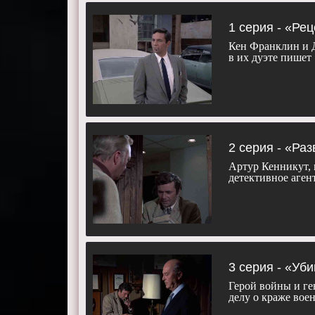
1 серия - «Ре
Кен Франклин и Д
в их дуэте пишет
2 серия - «Ра
Артур Кенникут, 
детективное аген
3 серия - «Уби
Герой войны и ге
делу о краже во