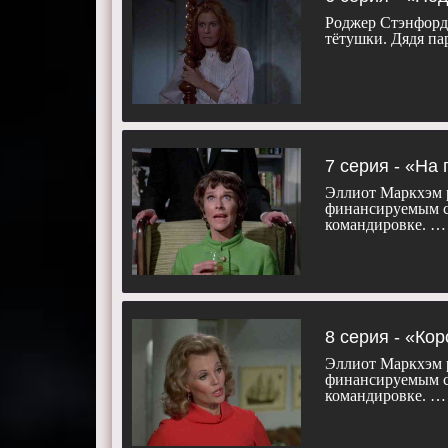
Роджер Стэнфорд 
тётушки. Дядя па
7 серия - «На
Эллиот Маркхэм р
финансируемым с
командировке. …
8 серия - «Ко
Эллиот Маркхэм р
финансируемым с
командировке. …