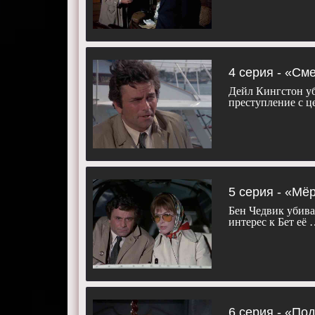
4 серия - «См
Дейл Кингстон уб
преступление с ц
5 серия - «Мё
Бен Чедвик убива
интерес к Бет её
6 серия - «По