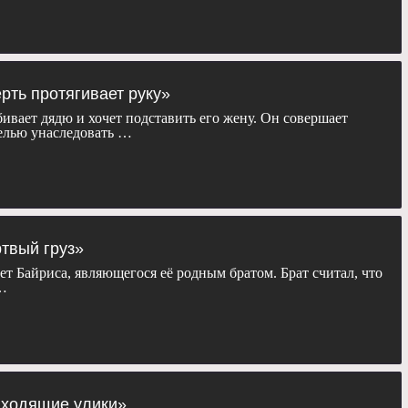
ерть протягивает руку»
ивает дядю и хочет подставить его жену. Он совершает
елью унаследовать …
ртвый груз»
ет Байриса, являющегося её родным братом. Брат считал, что
 …
дходящие улики»