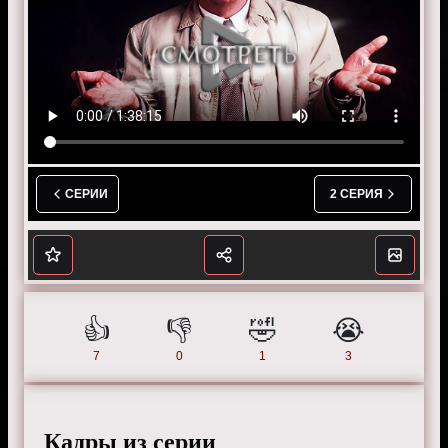
завязаны не пострадавшим. Убийца выдаёт себя,
рассказывая, что погибший был в спортивной одежде.
Режиссер:
Бернард Ковальски
Актеры:
Питер Фальк, Джин Барри, Ли Грант, Розмари
Форсайт, Барбара Колби, Патрисия Кроули, Эдди
Альберт, Сюзанн Плешетт, Ким Хантер, Ричард
Андерсон, Лесли Нильсен, Джон Фидлер и другие.
Смотрите онлайн 4 сезон 1 серию «
Коломбо
»
СЕРИИ
2 СЕРИЯ
бесплатно в хорошем HD качестве, на телефоне,
планшете, пк или телевизоре на сайте colombotv.ru.
👍️
👎️
🤣
😭
7
0
1
3
Кадры из серии