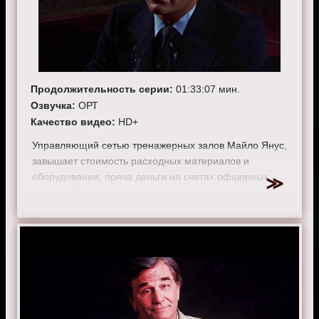
Продолжительность серии:
01:33:07 мин.
Озвучка:
ОРТ
Качество видео:
HD+
Управляющий сетью тренажерных залов Майло Янус,
завышает стоимость расходных материалов и
оборудования, пряча деньги на счетах офшорных
банков. Про хищения становится известно владельцу
бизнеса Джину Стаффорду и он намерен рассказать о
его махинациях и подать иск в суд.
Испуганный Майло убивает Джина, пытаясь
инсценировать смерть во время тренировки. Бывшая
жена погибшего, злоупотребляющая алкоголем и друг,
не верят Янусу, как и Коломбо. Расследуя дело,
детектив выясняет, что шнурки на обуви убитого